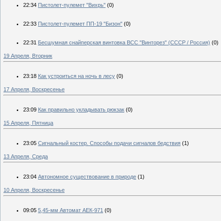
22:34
Пистолет-пулемет "Вихрь"
(0)
22:33
Пистолет-пулемет ПП-19 "Бизон"
(0)
22:31
Бесшумная снайперская винтовка ВСС "Винторез" (СССР / Россия)
(0)
19 Апреля, Вторник
23:18
Как устроиться на ночь в лесу
(0)
17 Апреля, Воскресенье
23:09
Как правильно укладывать рюкзак
(0)
15 Апреля, Пятница
23:05
Сигнальный костер. Способы подачи сигналов бедствия
(1)
13 Апреля, Среда
23:04
Автономное существование в природе
(1)
10 Апреля, Воскресенье
09:05
5,45-мм Автомат АЕК-971
(0)