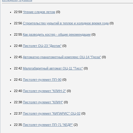
22:59
Чтение следов летом
(0)
22:56
Строительство укрытий в теплое и холодное время года
(0)
22:55
Как разводить костер - общие рекомендации
(0)
22:48
Пистолет ОЦ-23 "Дротик"
(0)
22:45
Автоматно-гранатометный комплекс ОЦ-14 "Гроза"
(0)
22:42
Малогабаритный автомат ОЦ-11 "Тисс"
(0)
22:41
Пистолет-пулемет ПП-90
(0)
22:40
Пистолет-пулемет "КЛИН-2"
(0)
22:38
Пистолет-пулемет "КЛИН"
(0)
22:37
Пистолет-пулемет "КИПАРИС" ОЦ-02
(0)
22:35
Пистолет-пулемет ПП-71 "КЕДР"
(2)