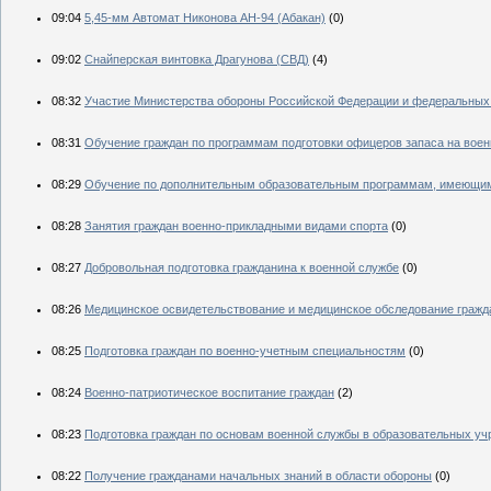
09:04
5,45-мм Автомат Никонова АН-94 (Абакан)
(0)
09:02
Снайперская винтовка Драгунова (СВД)
(4)
08:32
Участие Министерства обороны Российской Федерации и федеральных 
08:31
Обучение граждан по программам подготовки офицеров запаса на вое
08:29
Обучение по дополнительным образовательным программам, имеющим 
08:28
Занятия граждан военно-прикладными видами спорта
(0)
08:27
Добровольная подготовка гражданина к военной службе
(0)
08:26
Медицинское освидетельствование и медицинское обследование гражда
08:25
Подготовка граждан по военно-учетным специальностям
(0)
08:24
Военно-патриотическое воспитание граждан
(2)
08:23
Подготовка граждан по основам военной службы в образовательных уч
08:22
Получение гражданами начальных знаний в области обороны
(0)