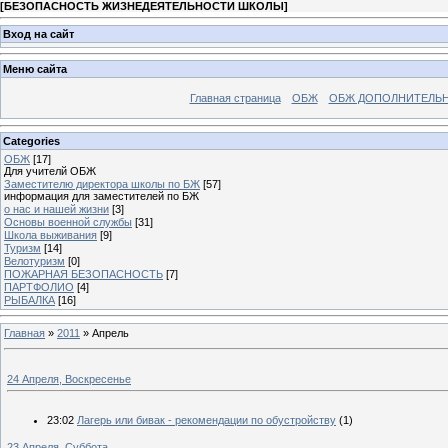
[
БЕЗОПАСНОСТЬ ЖИЗНЕДЕЯТЕЛЬНОСТИ ШКОЛЫ
]
Вход на сайт
Меню сайта
Главная страница
ОБЖ
ОБЖ ДОПОЛНИТЕЛЬ
Categories
ОБЖ
[17]
Для учителй ОБЖ
Заместителю директора школы по БЖ
[57]
информация для заместителей по БЖ
о нас и нашей жизни
[3]
Основы военной службы
[31]
Школа выживания
[9]
Туризм
[14]
Велотуризм
[0]
ПОЖАРНАЯ БЕЗОПАСНОСТЬ
[7]
ПАРТФОЛИО
[4]
РЫБАЛКА
[16]
Главная
»
2011
»
Апрель
24 Апреля, Воскресенье
23:02
Лагерь или бивак - рекомендации по обустройству
(1)
23 Апреля, Суббота