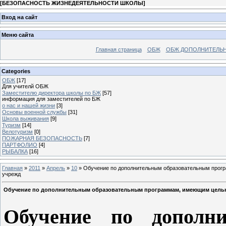
[
БЕЗОПАСНОСТЬ ЖИЗНЕДЕЯТЕЛЬНОСТИ ШКОЛЫ
]
Вход на сайт
Меню сайта
Главная страница
ОБЖ
ОБЖ ДОПОЛНИТЕЛЬ
Categories
ОБЖ
[17]
Для учителй ОБЖ
Заместителю директора школы по БЖ
[57]
информация для заместителей по БЖ
о нас и нашей жизни
[3]
Основы военной службы
[31]
Школа выживания
[9]
Туризм
[14]
Велотуризм
[0]
ПОЖАРНАЯ БЕЗОПАСНОСТЬ
[7]
ПАРТФОЛИО
[4]
РЫБАЛКА
[16]
Главная
»
2011
»
Апрель
»
10
» Обучение по дополнительным образовательным прогр
учрежд
Обучение по дополнительным образовательным программам, имеющим целью
Обучение по дополни