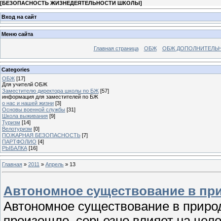
[
БЕЗОПАСНОСТЬ ЖИЗНЕДЕЯТЕЛЬНОСТИ ШКОЛЫ
]
Вход на сайт
Меню сайта
Главная страница
ОБЖ
ОБЖ ДОПОЛНИТЕЛЬ
Categories
ОБЖ
[17]
Для учителй ОБЖ
Заместителю директора школы по БЖ
[57]
информация для заместителей по БЖ
о нас и нашей жизни
[3]
Основы военной службы
[31]
Школа выживания
[9]
Туризм
[14]
Велотуризм
[0]
ПОЖАРНАЯ БЕЗОПАСНОСТЬ
[7]
ПАРТФОЛИО
[4]
РЫБАЛКА
[16]
Главная
»
2011
»
Апрель
»
13
Автономное существование в пр
Автономное существование в природ
произошло, серьезно влияет на чел