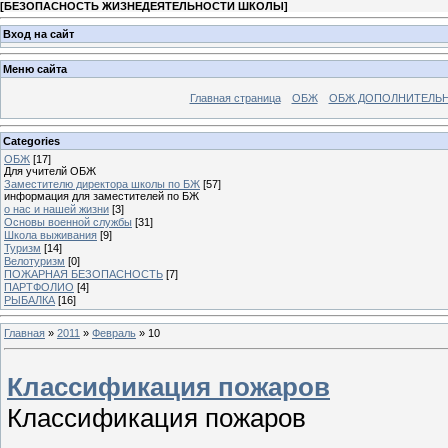
[
БЕЗОПАСНОСТЬ ЖИЗНЕДЕЯТЕЛЬНОСТИ ШКОЛЫ
]
Вход на сайт
Меню сайта
Главная страница
ОБЖ
ОБЖ ДОПОЛНИТЕЛЬ
Categories
ОБЖ
[17]
Для учителй ОБЖ
Заместителю директора школы по БЖ
[57]
информация для заместителей по БЖ
о нас и нашей жизни
[3]
Основы военной службы
[31]
Школа выживания
[9]
Туризм
[14]
Велотуризм
[0]
ПОЖАРНАЯ БЕЗОПАСНОСТЬ
[7]
ПАРТФОЛИО
[4]
РЫБАЛКА
[16]
Главная
»
2011
»
Февраль
»
10
Классификация пожаров
Классификация пожаров