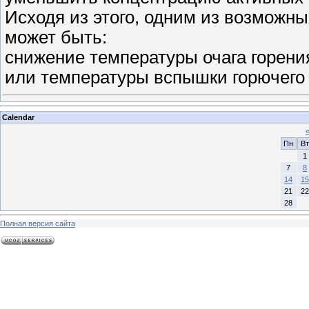
Исходя из этого, одним из возможны
может быть:
снижение температуры очага горен
или температуры вспышки горючег
Calendar
Пн
Вт
1
7
8
14
15
21
22
28
Полная версия сайта