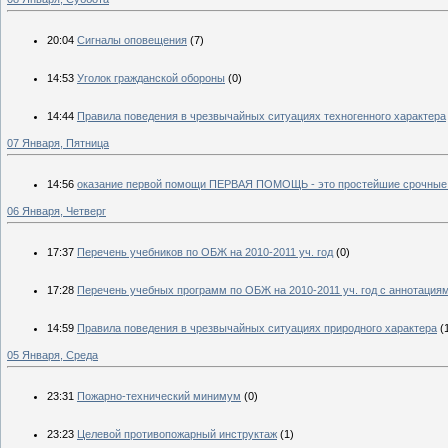
20:04
Сигналы оповещения
(7)
14:53
Уголок гражданской обороны
(0)
14:44
Правила поведения в чрезвычайных ситуациях техногенного характера
07 Января, Пятница
14:56
оказание первой помощи ПЕРВАЯ ПОМОЩЬ - это простейшие срочные м
06 Января, Четверг
17:37
Перечень учебников по ОБЖ на 2010-2011 уч. год
(0)
17:28
Перечень учебных программ по ОБЖ на 2010-2011 уч. год с аннотация
14:59
Правила поведения в чрезвычайных ситуациях природного характера
(
05 Января, Среда
23:31
Пожарно-технический минимум
(0)
23:23
Целевой противопожарный инструктаж
(1)