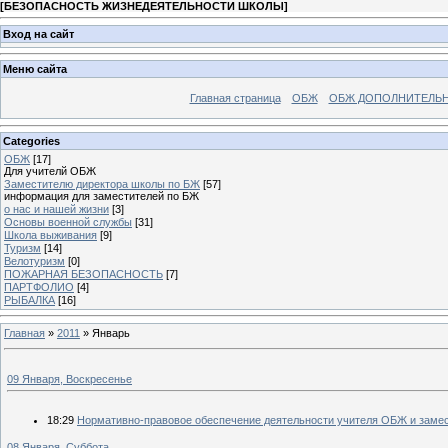
[
БЕЗОПАСНОСТЬ ЖИЗНЕДЕЯТЕЛЬНОСТИ ШКОЛЫ
]
Вход на сайт
Меню сайта
Главная страница
ОБЖ
ОБЖ ДОПОЛНИТЕЛЬ
Categories
ОБЖ
[17]
Для учителй ОБЖ
Заместителю директора школы по БЖ
[57]
информация для заместителей по БЖ
о нас и нашей жизни
[3]
Основы военной службы
[31]
Школа выживания
[9]
Туризм
[14]
Велотуризм
[0]
ПОЖАРНАЯ БЕЗОПАСНОСТЬ
[7]
ПАРТФОЛИО
[4]
РЫБАЛКА
[16]
Главная
»
2011
»
Январь
09 Января, Воскресенье
18:29
Нормативно-правовое обеспечение деятельности учителя ОБЖ и замес
08 Января, Суббота