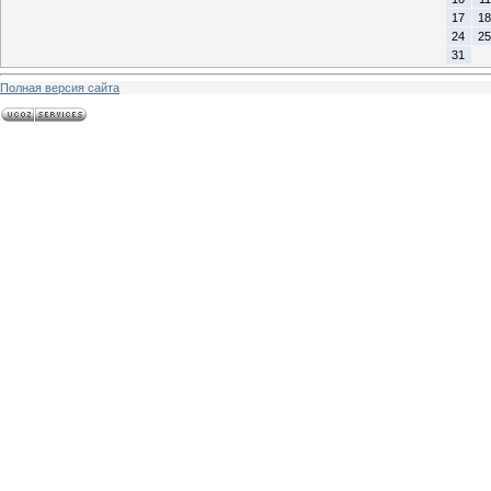
17
18
24
25
31
Полная версия сайта