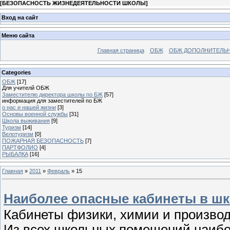
[
БЕЗОПАСНОСТЬ ЖИЗНЕДЕЯТЕЛЬНОСТИ ШКОЛЫ
]
Вход на сайт
Меню сайта
Главная страница
ОБЖ
ОБЖ ДОПОЛНИТЕЛЬ
Categories
ОБЖ
[17]
Для учителй ОБЖ
Заместителю директора школы по БЖ
[57]
информация для заместителей по БЖ
о нас и нашей жизни
[3]
Основы военной службы
[31]
Школа выживания
[9]
Туризм
[14]
Велотуризм
[0]
ПОЖАРНАЯ БЕЗОПАСНОСТЬ
[7]
ПАРТФОЛИО
[4]
РЫБАЛКА
[16]
Главная
»
2011
»
Февраль
»
15
Наиболее опасные кабинеты в ш
Кабинеты физики, химии и произво
Из всех школьных помещений наибо