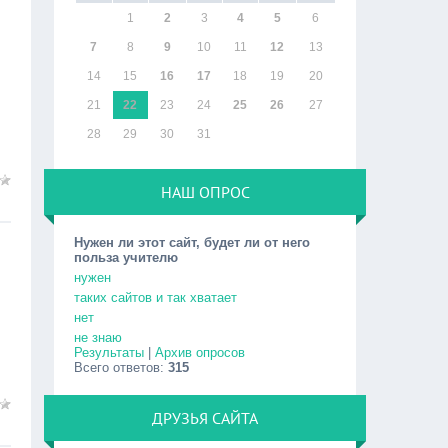
1
2
3
4
5
6
7
8
9
10
11
12
13
14
15
16
17
18
19
20
21
22
23
24
25
26
27
28
29
30
31
НАШ ОПРОС
Нужен ли этот сайт, будет ли от него
польза учителю
нужен
таких сайтов и так хватает
нет
не знаю
Результаты
|
Архив опросов
Всего ответов:
315
ДРУЗЬЯ САЙТА