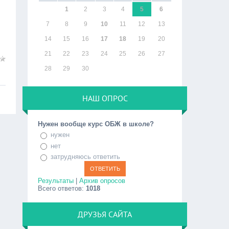
1
2
3
4
5
6
7
8
9
10
11
12
13
14
15
16
17
18
19
20
21
22
23
24
25
26
27
28
29
30
НАШ ОПРОС
Нужен вообще курс ОБЖ в школе?
нужен
нет
затрудняюсь ответить
Результаты
|
Архив опросов
Всего ответов:
1018
ДРУЗЬЯ САЙТА