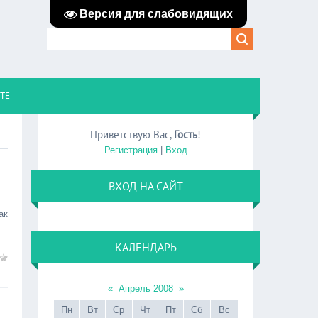
Версия для слабовидящих
ЙТЕ
Приветствую Вас
,
Гость
!
Регистрация
|
Вход
ВХОД НА САЙТ
ак
КАЛЕНДАРЬ
«
Апрель 2008
»
Пн
Вт
Ср
Чт
Пт
Сб
Вс