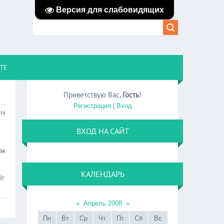
Версия для слабовидящих
ЙТЕ
Приветствую Вас
,
Гость
!
Регистрация
|
Вход
:56
ВХОД НА САЙТ
ак
КАЛЕНДАРЬ
«
Апрель 2008
»
Пн
Вт
Ср
Чт
Пт
Сб
Вс