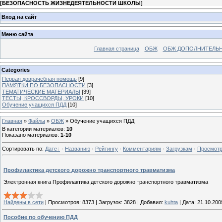
[
БЕЗОПАСНОСТЬ ЖИЗНЕДЕЯТЕЛЬНОСТИ ШКОЛЫ
]
Вход на сайт
Меню сайта
Главная страница
ОБЖ
ОБЖ ДОПОЛНИТЕЛЬ
Categories
Первая доврачебная помощь
[9]
ПАМЯТКИ ПО БЕЗОПАСНОСТИ
[3]
ТЕМАТИЧЕСКИЕ МАТЕРИАЛЫ
[39]
ТЕСТЫ, КРОССВОРДЫ, УРОКИ
[10]
Обучение учащихся ПДД
[10]
Главная
»
Файлы
»
ОБЖ
» Обучение учащихся ПДД
В категории материалов
:
10
Показано материалов
:
1-10
Сортировать по
:
Дате
·
Названию
·
Рейтингу
·
Комментариям
·
Загрузкам
·
Просмот
Профилактика детского дорожно транспортного травматизма
Электронная книга Профилактика детского дорожно транспортного травматизма
Найдены в сети
|
Просмотров:
8373
|
Загрузок:
3828
|
Добавил:
kuhta
|
Дата:
21.10.200
Пособие по обучению ПДД