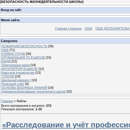
[
БЕЗОПАСНОСТЬ ЖИЗНЕДЕЯТЕЛЬНОСТИ ШКОЛЫ
]
Вход на сайт
Меню сайта
Главная страница
ОБЖ
ОБЖ ДОПОЛНИТЕЛЬ
Categories
ПОЖАРНАЯ БЕЗОПАСНОСТЬ
[36]
ОБЖ
[71]
ОХРАНА ТРУДА
[36]
ОРГАНИЗАЦИЯ ГО В ШКОЛЕ
[15]
ЮИДД
[12]
Электронные книги
[19]
АНТИТЕРРОР В ШКОЛЕ
[12]
Классное руководство
[13]
ТУРИЗМ
[10]
Школьный маршрут
[10]
Полезный софт
[0]
ОСНОВЫ ВОЕННЫХ ЗНАНИЙ
[18]
Здоровьесберегающие технологии в школе
[32]
Главная
»
Файлы
Всего материалов в каталоге
:
272
Показано материалов
:
1-10
«Расследование и учёт професс