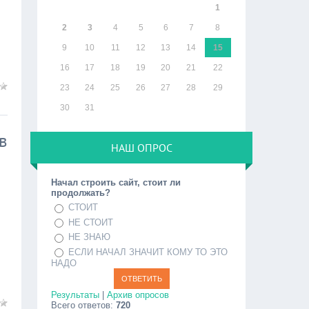
1
2
3
4
5
6
7
8
9
10
11
12
13
14
15
16
17
18
19
20
21
22
23
24
25
26
27
28
29
30
31
в
НАШ ОПРОС
Начал строить сайт, стоит ли
продолжать?
СТОИТ
НЕ СТОИТ
НЕ ЗНАЮ
ЕСЛИ НАЧАЛ ЗНАЧИТ КОМУ ТО ЭТО
НАДО
Результаты
|
Архив опросов
Всего ответов:
720