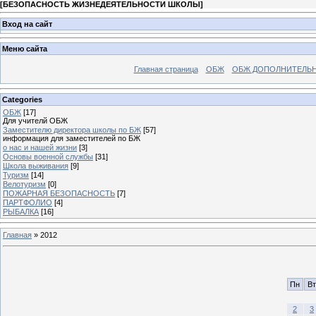
[
БЕЗОПАСНОСТЬ ЖИЗНЕДЕЯТЕЛЬНОСТИ ШКОЛЫ
]
Вход на сайт
Меню сайта
Главная страница
ОБЖ
ОБЖ ДОПОЛНИТЕЛЬ
Categories
ОБЖ
[17]
Для учителй ОБЖ
Заместителю директора школы по БЖ
[57]
информация для заместителей по БЖ
о нас и нашей жизни
[3]
Основы военной службы
[31]
Школа выживания
[9]
Туризм
[14]
Велотуризм
[0]
ПОЖАРНАЯ БЕЗОПАСНОСТЬ
[7]
ПАРТФОЛИО
[4]
РЫБАЛКА
[16]
Главная
»
2012
Пн
Вт
2
3