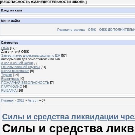
[
БЕЗОПАСНОСТЬ ЖИЗНЕДЕЯТЕЛЬНОСТИ ШКОЛЫ
]
Вход на сайт
Меню сайта
Главная страница
ОБЖ
ОБЖ ДОПОЛНИТЕЛЬ
Categories
ОБЖ
[17]
Для учителй ОБЖ
Заместителю директора школы по БЖ
[57]
информация для заместителей по БЖ
о нас и нашей жизни
[3]
Основы военной службы
[31]
Школа выживания
[9]
Туризм
[14]
Велотуризм
[0]
ПОЖАРНАЯ БЕЗОПАСНОСТЬ
[7]
ПАРТФОЛИО
[4]
РЫБАЛКА
[16]
Главная
»
2011
»
Август
»
07
Силы и средства ликвидации чре
Силы и средства лик