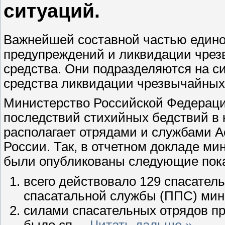
ситуаций.
Важнейшей составной частью едино
предупреждений и ликвидации чрез
средства. Они подразделяются на с
средства ликвидации чрезвычайных
Министерство Российской Федерац
последствий стихийных бедствий в
располагает отрядами и службами 
России. Так, в отчетном докладе м
были опубликованы следующие пока
всего действовало 129 спасател
спасатальной службы
(ППС)
мин
силами спасательных отрядов п
было сп
...
Читать дальше »