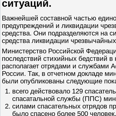
ситуаций.
Важнейшей составной частью едино
предупреждений и ликвидации чрез
средства. Они подразделяются на с
средства ликвидации чрезвычайных
Министерство Российской Федерац
последствий стихийных бедствий в
располагает отрядами и службами 
России. Так, в отчетном докладе м
были опубликованы следующие пока
всего действовало 129 спасател
спасатальной службы
(ППС)
мин
силами спасательных отрядов п
было спасено более
500
человек