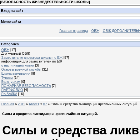
[
БЕЗОПАСНОСТЬ ЖИЗНЕДЕЯТЕЛЬНОСТИ ШКОЛЫ
]
Вход на сайт
Меню сайта
Главная страница
ОБЖ
ОБЖ ДОПОЛНИТЕЛЬ
Categories
ОБЖ
[17]
Для учителй ОБЖ
Заместителю директора школы по БЖ
[57]
информация для заместителей по БЖ
о нас и нашей жизни
[3]
Основы военной службы
[31]
Школа выживания
[9]
Туризм
[14]
Велотуризм
[0]
ПОЖАРНАЯ БЕЗОПАСНОСТЬ
[7]
ПАРТФОЛИО
[4]
РЫБАЛКА
[16]
Главная
»
2011
»
Август
»
07
» Силы и средства ликвидации чрезвычайных ситуаций.
Силы и средства ликвидации чрезвычайных ситуаций.
Силы и средства лик