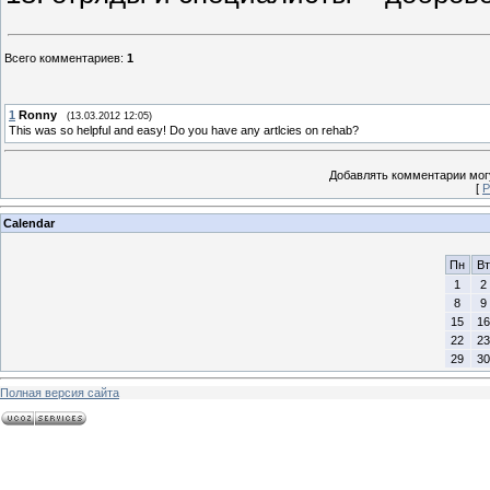
Всего комментариев
:
1
1
Ronny
(13.03.2012 12:05)
This was so helpful and easy! Do you have any artlcies on rehab?
Добавлять комментарии могу
[
Р
Calendar
Пн
Вт
1
2
8
9
15
16
22
23
29
30
Полная версия сайта