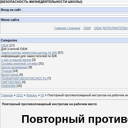
[
БЕЗОПАСНОСТЬ ЖИЗНЕДЕЯТЕЛЬНОСТИ ШКОЛЫ
]
Вход на сайт
Меню сайта
Главная страница
ОБЖ
ОБЖ ДОПОЛНИТЕЛЬ
Categories
ОБЖ
[17]
Для учителй ОБЖ
Заместителю директора школы по БЖ
[57]
информация для заместителей по БЖ
о нас и нашей жизни
[3]
Основы военной службы
[31]
Школа выживания
[9]
Туризм
[14]
Велотуризм
[0]
ПОЖАРНАЯ БЕЗОПАСНОСТЬ
[7]
ПАРТФОЛИО
[4]
РЫБАЛКА
[16]
Главная
»
2011
»
Январь
»
05
» Повторный противопожарный инстрктаж на рабочем м
Повторный противопожарный инстрктаж на рабочем месте
Повторный против