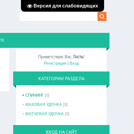
Версия для слабовидящих
ЙТЕ
Приветствую Вас
,
Гость
!
Регистрация
|
Вход
КАТЕГОРИИ РАЗДЕЛА
СПИНИНГ
[0]
МАХОВАЯ УДОЧКА
[0]
МАТЧЕВАЯ УДОЧКА
[0]
ВХОД НА САЙТ