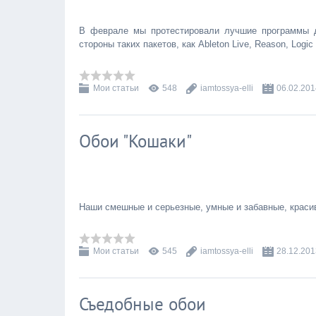
В феврале мы протестировали лучшие программы д
стороны таких пакетов, как Ableton Live, Reason, Logic
Мои статьи
548
iamtossya-elli
06.02.201
Обои "Кошаки"
Наши смешные и серьезные, умные и забавные, краси
Мои статьи
545
iamtossya-elli
28.12.201
Съедобные обои