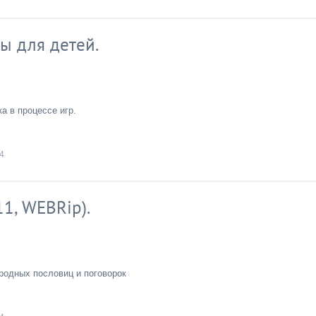
ы для детей.
а в процессе игр.
4
11, WEBRip).
родных пословиц и поговорок