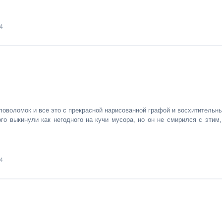
4
оволомок и все это с прекрасной нарисованной графой и восхитительн
го выкинули как негодного на кучи мусора, но он не смирился с этим,
4