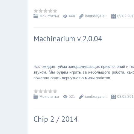
Мои статьи
440
iamtossya-elli
09.02.201
Machinarium v 2.0.04
Нас ожидает уйма завораживающих приключений и гол
звуком. Мы будем играть за небольщого робота, како
пожелал опять вернуться в миры роботов.
Мои статьи
521
iamtossya-elli
08.02.201
Chip 2 / 2014