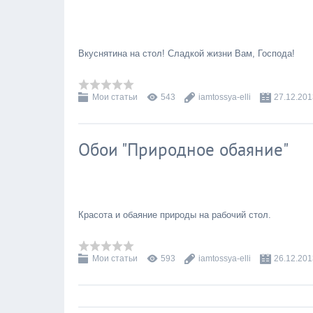
Вкуснятина на стол! Сладкой жизни Вам, Господа!
Мои статьи
543
iamtossya-elli
27.12.201
Обои "Природное обаяние"
Красота и обаяние природы на рабочий стол.
Мои статьи
593
iamtossya-elli
26.12.201