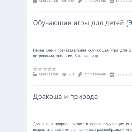
Мои статьи
555
iamtossya-elli
12.02.201
Обучающие игры для детей (
Перед Вами познавательная обучающая игра для Ва
астрономии, зоологии, ботанике и др.
Мои статьи
513
iamtossya-elli
09.02.201
Дракоша и природа
Дракоша и природа входит в серию обучающих игр
возраста. Знаете ли вы, насколько разнообразна и мн