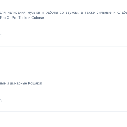
ля написания музыки и работы со звуком, а также сильные и слаб
 Pro X, Pro Tools и Cubase.
4
вые и шикарные Кошаки!
3