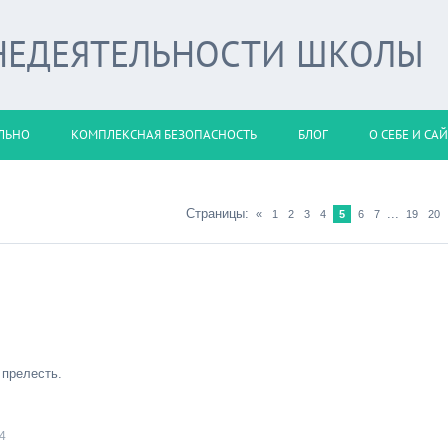
НЕДЕЯТЕЛЬНОСТИ ШКОЛЫ
ЛЬНО
КОМПЛЕКСНАЯ БЕЗОПАСНОСТЬ
БЛОГ
О СЕБЕ И СА
Страницы
:
...
«
1
2
3
4
5
6
7
19
20
 прелесть.
4