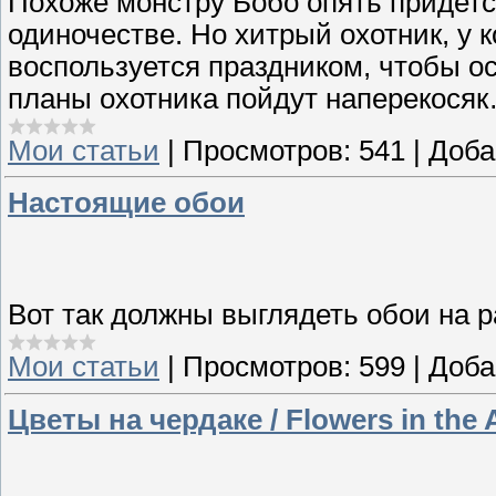
Похоже монстру Бобо опять придетс
одиночестве. Но хитрый охотник, у 
воспользуется праздником, чтобы о
планы охотника пойдут наперекося
Мои статьи
|
Просмотров:
541
|
Доба
Настоящие обои
Вот так должны выглядеть обои на р
Мои статьи
|
Просмотров:
599
|
Доба
Цветы на чердаке / Flowers in the A