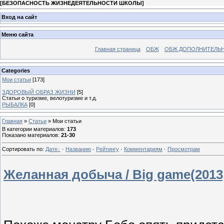
[
БЕЗОПАСНОСТЬ ЖИЗНЕДЕЯТЕЛЬНОСТИ ШКОЛЫ
]
Вход на сайт
Меню сайта
Главная страница
ОБЖ
ОБЖ ДОПОЛНИТЕЛЬ
Categories
Мои статьи
[173]
ЗДОРОВЫЙ ОБРАЗ ЖИЗНИ
[5]
Статьи о туризме, велотуризме и т.д.
РЫБАЛКА
[0]
Главная
»
Статьи
» Мои статьи
В категории материалов
:
173
Показано материалов
:
21-30
Сортировать по
:
Дате
·
Названию
·
Рейтингу
·
Комментариям
·
Просмотрам
Желанная добыча / Big game(2013