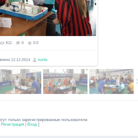
611
0
0.0
льном размере
1500x843
/ 213.0Kb
влено
12.12.2014
kuhta
гут только зарегистрированные пользователи.
[
Регистрация
|
Вход
]