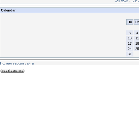
1-5
6-10
...
31-
Calendar
Пн
Вт
3
4
10
11
17
18
24
25
31
Полная версия сайта