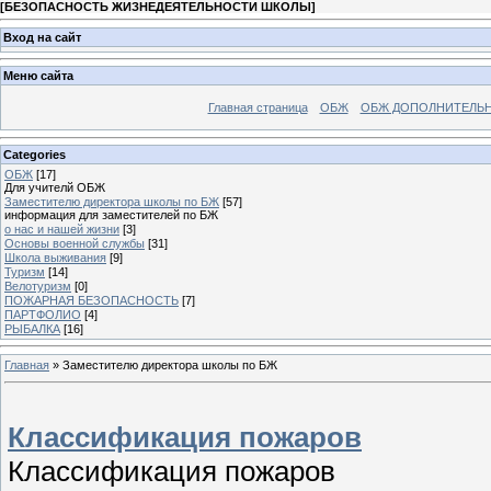
[
БЕЗОПАСНОСТЬ ЖИЗНЕДЕЯТЕЛЬНОСТИ ШКОЛЫ
]
Вход на сайт
Меню сайта
Главная страница
ОБЖ
ОБЖ ДОПОЛНИТЕЛЬ
Categories
ОБЖ
[17]
Для учителй ОБЖ
Заместителю директора школы по БЖ
[57]
информация для заместителей по БЖ
о нас и нашей жизни
[3]
Основы военной службы
[31]
Школа выживания
[9]
Туризм
[14]
Велотуризм
[0]
ПОЖАРНАЯ БЕЗОПАСНОСТЬ
[7]
ПАРТФОЛИО
[4]
РЫБАЛКА
[16]
Главная
»
Заместителю директора школы по БЖ
Классификация пожаров
Классификация пожаров