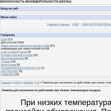
[
БЕЗОПАСНОСТЬ ЖИЗНЕДЕЯТЕЛЬНОСТИ ШКОЛЫ
]
Вход на сайт
Меню сайта
Главная страница
ОБЖ
ОБЖ ДОПОЛНИТЕЛЬ
Categories
ОБЖ
[17]
Для учителй ОБЖ
Заместителю директора школы по БЖ
[57]
информация для заместителей по БЖ
о нас и нашей жизни
[3]
Основы военной службы
[31]
Школа выживания
[9]
Туризм
[14]
Велотуризм
[0]
ПОЖАРНАЯ БЕЗОПАСНОСТЬ
[7]
ПАРТФОЛИО
[4]
РЫБАЛКА
[16]
Главная
»
2010
»
Декабрь
»
26
» Памятка для населения по действиям при низких тем
Памятка для населения по действиям при низких температурах воздуха
При низких температура