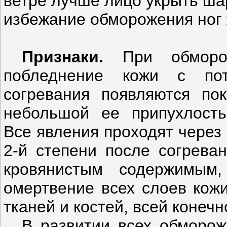
ветре лучше лицо укрыть ша
избежание обморожения ног 
Признаки.
При обморож
побледнение кожи с пот
согревания появляются по
небольшой ее припухлост
Все явления проходят через
2-й степени после согрева
кровянистым содержимым,
омертвение всех слоев кожи
тканей и костей, всей конечн
В развитии всех обморож