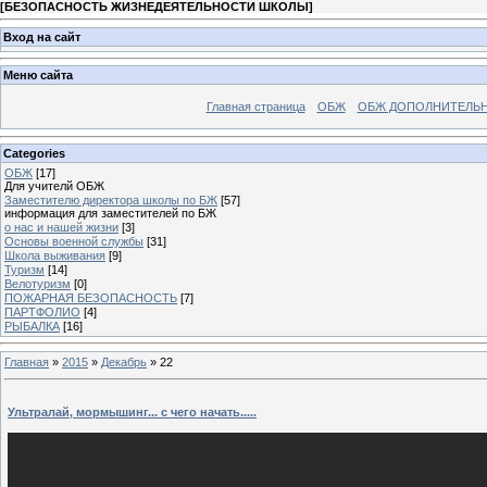
[
БЕЗОПАСНОСТЬ ЖИЗНЕДЕЯТЕЛЬНОСТИ ШКОЛЫ
]
Вход на сайт
Меню сайта
Главная страница
ОБЖ
ОБЖ ДОПОЛНИТЕЛЬ
Categories
ОБЖ
[17]
Для учителй ОБЖ
Заместителю директора школы по БЖ
[57]
информация для заместителей по БЖ
о нас и нашей жизни
[3]
Основы военной службы
[31]
Школа выживания
[9]
Туризм
[14]
Велотуризм
[0]
ПОЖАРНАЯ БЕЗОПАСНОСТЬ
[7]
ПАРТФОЛИО
[4]
РЫБАЛКА
[16]
Главная
»
2015
»
Декабрь
»
22
Ультралай, мормышинг... с чего начать.....