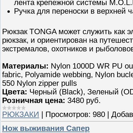
лента крепежной системы M.O.L.
Ручка для переноски в верхней ч
Рюкзак TONGA может служить как э
рюкзак, и ориентирован на путешес
экстремалов, охотников и рыболово
Материалы:
Nylon 1000D WR PU oute
fabric, Polyamide webbing, Nylon bucl
550 Nylon zipper pulls
Цвета:
Черный (Black), Зеленый (O
Розничная цена:
3480 руб.
РЮКЗАКИ
|
Просмотров:
980
|
Добав
Нож выживания Сапер