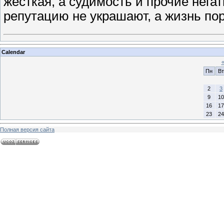
жесткая, а судимость и прочие нега
репутацию не украшают, а жизнь пор
Calendar
Пн
Вт
2
3
9
10
16
17
23
24
Полная версия сайта