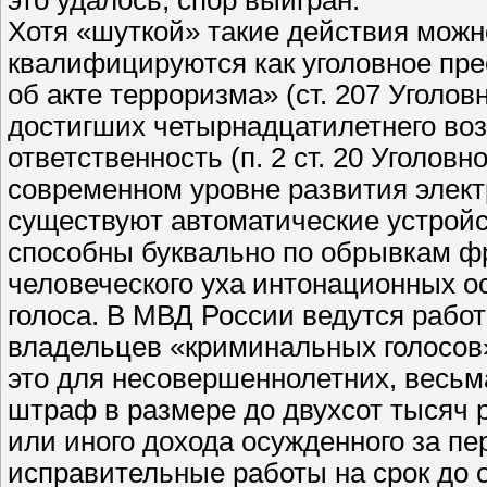
это удалось, спор выигран.
Хотя «шуткой» такие действия можн
квалифицируются как уголовное пр
об акте терроризма» (ст. 207 Уголов
достигших четырнадцатилетнего воз
ответственность (п. 2 ст. 20 Уголов
современном уровне развития элект
существуют автоматические устройс
способны буквально по обрывкам фр
человеческого уха интонационных 
голоса. В МВД России ведутся рабо
владельцев «криминальных голосов»
это для несовершеннолетних, весьм
штраф в размере до двухсот тысяч 
или иного дохода осужденного за п
исправительные работы на срок до о