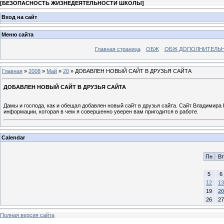
[
БЕЗОПАСНОСТЬ ЖИЗНЕДЕЯТЕЛЬНОСТИ ШКОЛЫ
]
Вход на сайт
Меню сайта
Главная страница
ОБЖ
ОБЖ ДОПОЛНИТЕЛЬ
Главная
»
2008
»
Май
»
20
» ДОБАВЛЕН НОВЫЙ САЙТ В ДРУЗЬЯ САЙТА
ДОБАВЛЕН НОВЫЙ САЙТ В ДРУЗЬЯ САЙТА
Дамы и господа, как и обещал добавлен новый сайт в друзья сайта. Сайт Владимир
информации, которая в чем я совершенно уверен вам пригодится в работе.
Calendar
Пн
Вт
5
6
12
13
19
20
26
27
Полная версия сайта