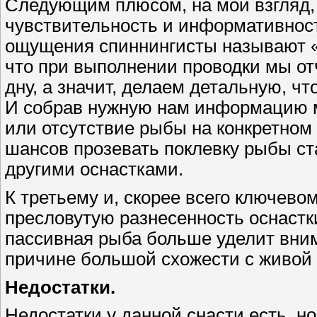
Следующим плюсом, на мой взгляд, 
чувствительность и информативност
ощущения спиннингисты называют «ч
что при выполнении проводки мы от
дну, а значит, делаем детальную, чт
И собрав нужную нам информацию м
или отсутствие рыбы на конкретном 
шансов прозевать поклевку рыбы ст
другими оснастками.
К третьему и, скорее всего ключево
пресловутую разнесенность оснаст
пассивная рыба больше уделит вним
причине большой схожести с живой 
Недостатки.
Недостатки у данной снасти есть, но