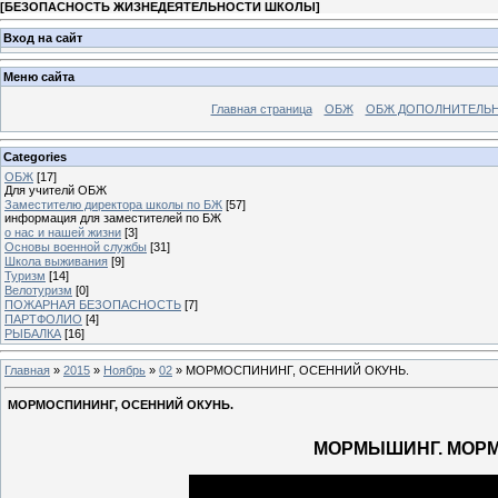
[
БЕЗОПАСНОСТЬ ЖИЗНЕДЕЯТЕЛЬНОСТИ ШКОЛЫ
]
Вход на сайт
Меню сайта
Главная страница
ОБЖ
ОБЖ ДОПОЛНИТЕЛЬ
Categories
ОБЖ
[17]
Для учителй ОБЖ
Заместителю директора школы по БЖ
[57]
информация для заместителей по БЖ
о нас и нашей жизни
[3]
Основы военной службы
[31]
Школа выживания
[9]
Туризм
[14]
Велотуризм
[0]
ПОЖАРНАЯ БЕЗОПАСНОСТЬ
[7]
ПАРТФОЛИО
[4]
РЫБАЛКА
[16]
Главная
»
2015
»
Ноябрь
»
02
» МОРМОСПИНИНГ, ОСЕННИЙ ОКУНЬ.
МОРМОСПИНИНГ, ОСЕННИЙ ОКУНЬ.
МОРМЫШИНГ. МОРМ