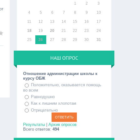
1
2
3
от
4
5
6
7
8
9
10
11
12
13
14
15
16
17
18
19
20
21
22
23
24
25
26
27
28
29
30
31
НАШ ОПРОС
Отношение администрации школы к
курсу ОБЖ
Положительно, оказывается помощь
во всем
Равнодушно
Как к лишним хлопотам
Отрицательно
Результаты
|
Архив опросов
Всего ответов:
494