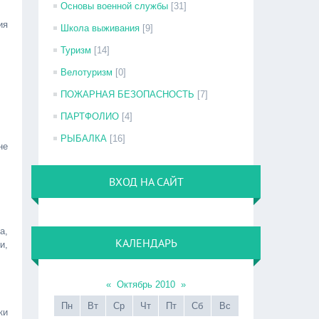
Основы военной службы
[31]
ия
Школа выживания
[9]
Туризм
[14]
Велотуризм
[0]
ПОЖАРНАЯ БЕЗОПАСНОСТЬ
[7]
ПАРТФОЛИО
[4]
РЫБАЛКА
[16]
не
ВХОД НА САЙТ
а,
КАЛЕНДАРЬ
и,
«
Октябрь 2010
»
Пн
Вт
Ср
Чт
Пт
Сб
Вс
ки