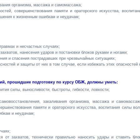
вания организма, массажа и самомассажа;
остей, совершенствования памяти и ораторского искусства, воспитан
ошения к жизненным ошибкам и неудачам;
травмах и несчастных случаях;
захватов, нанесения ударов и постановки блоков руками и ногами;
ния и спасения пострадавших при чрезвычайных ситуациях;
сностей и защиты от них в том случае, если избежать этих опасностей 
ий, прошедшие подготовку по курсу ОБЖ, должны уметь:
ития силы, выносливости, быстроты, гибкости, ловкости;
самовосстановления, закаливания организма, массажа и самомассаж
вершенствования памяти и ораторского искусства, воспитания силы вол
ибкам и неудачам;
учаях;
я от захватов, технически правильно наносить удары и ставить бло