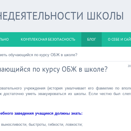
НЕДЕЯТЕЛЬНОСТИ ШКОЛЫ
ЛЬНО
КОМПЛЕКСНАЯ БЕЗОПАСНОСТЬ
БЛОГ
О СЕБЕ И СА
уметь обучающийся по курсу ОБЖ в школе?
учающийся по курсу ОБЖ в школе?
20
овательного учреждения (история умалчивает его фамилию по впол
ж достаточно уметь эвакуироваться из школы. Если честно был слег
чебного заведения учащиеся должны знать:
выносливости, быстроты, гибкости, ловкости;