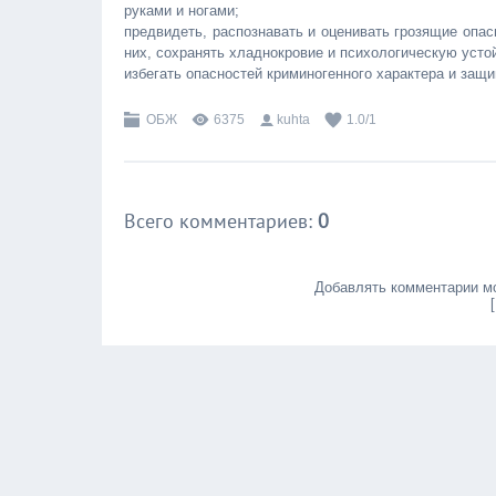
руками и ногами;
предвидеть, распознавать и оценивать грозящие опа
них, сохранять хладнокровие и психологическую устой
избегать опасностей криминогенного характера и защи
ОБЖ
6375
kuhta
1.0
/
1
Всего комментариев
:
0
Добавлять комментарии мо