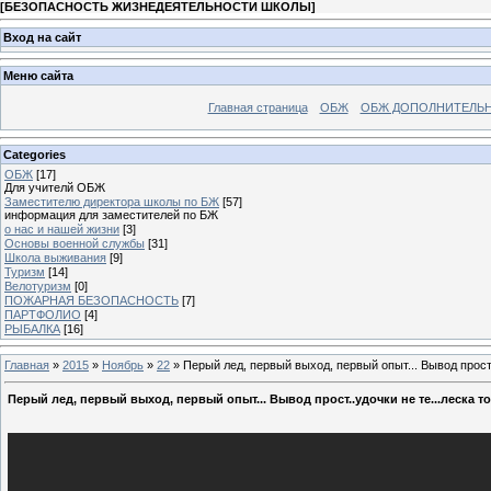
[
БЕЗОПАСНОСТЬ ЖИЗНЕДЕЯТЕЛЬНОСТИ ШКОЛЫ
]
Вход на сайт
Меню сайта
Главная страница
ОБЖ
ОБЖ ДОПОЛНИТЕЛЬ
Categories
ОБЖ
[17]
Для учителй ОБЖ
Заместителю директора школы по БЖ
[57]
информация для заместителей по БЖ
о нас и нашей жизни
[3]
Основы военной службы
[31]
Школа выживания
[9]
Туризм
[14]
Велотуризм
[0]
ПОЖАРНАЯ БЕЗОПАСНОСТЬ
[7]
ПАРТФОЛИО
[4]
РЫБАЛКА
[16]
Главная
»
2015
»
Ноябрь
»
22
» Перый лед, первый выход, первый опыт... Вывод прост.
Перый лед, первый выход, первый опыт... Вывод прост..удочки не те...леска т