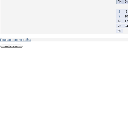
Пн
Вт
2
3
9
10
16
17
23
24
30
Полная версия сайта